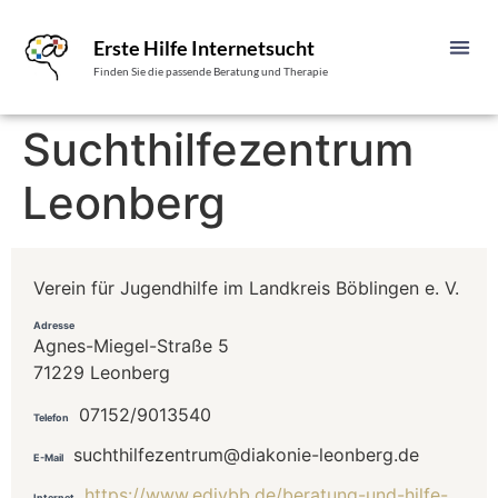
Erste Hilfe Internetsucht
Finden Sie die passende Beratung und Therapie
Suchthilfezentrum
Leonberg
Verein für Jugendhilfe im Landkreis Böblingen e. V.
Adresse
Agnes-Miegel-Straße 5
71229 Leonberg
07152/9013540
Telefon
suchthilfezentrum@diakonie-leonberg.de
E-Mail
https://www.edivbb.de/beratung-und-hilfe-
Internet