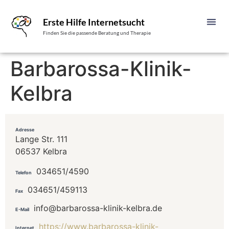
Erste Hilfe Internetsucht
Finden Sie die passende Beratung und Therapie
Barbarossa-Klinik-
Kelbra
Adresse
Lange Str. 111
06537 Kelbra
034651/4590
Telefon
034651/459113
Fax
info@barbarossa-klinik-kelbra.de
E-Mail
https://www.barbarossa-klinik-
Internet