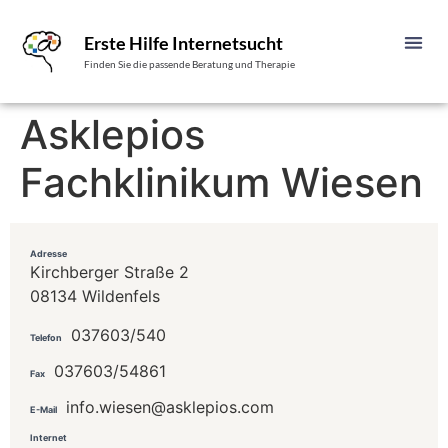
Erste Hilfe Internetsucht
Finden Sie die passende Beratung und Therapie
Asklepios
Fachklinikum Wiesen
Adresse
Kirchberger Straße 2
08134 Wildenfels
037603/540
Telefon
037603/54861
Fax
info.wiesen@asklepios.com
E-Mail
Internet