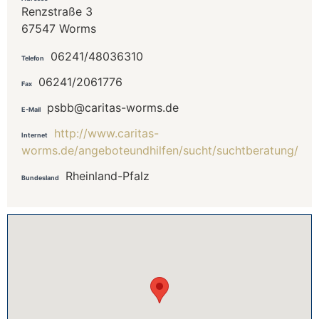
Renzstraße 3
67547 Worms
06241/48036310
Telefon
06241/2061776
Fax
psbb@caritas-worms.de
E-Mail
http://www.caritas-
Internet
worms.de/angeboteundhilfen/sucht/suchtberatung/
Rheinland-Pfalz
Bundesland