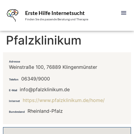
Erste Hilfe Internetsucht
Finden Sie die passende Beratung und Therapie
Pfalzklinikum
Adresse
Weinstraße 100, 76889 Klingenmünster
06349/9000
Telefon
info@pfalzklinikum.de
E-Mail
https://www.pfalzklinikum.de/home/
Internet
Rheinland-Pfalz
Bundesland