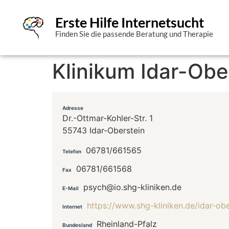
Erste Hilfe Internetsucht
Finden Sie die passende Beratung und Therapie
Klinikum Idar-Ober
Adresse
Dr.-Ottmar-Kohler-Str. 1
55743 Idar-Oberstein
06781/661565
Telefon
06781/661568
Fax
psych@io.shg-kliniken.de
E-Mail
https://www.shg-kliniken.de/idar-ob
Internet
Rheinland-Pfalz
Bundesland