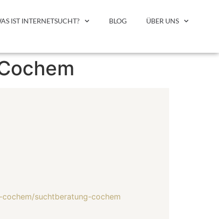
AS IST INTERNETSUCHT?
BLOG
ÜBER UNS
g Cochem
ung-cochem/suchtberatung-cochem