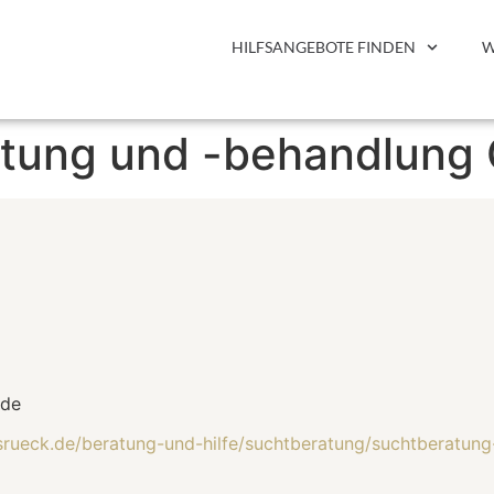
HILFSANGEBOTE FINDEN
W
atung und -behandlun
.de
nsrueck.de/beratung-und-hilfe/suchtberatung/suchtberat