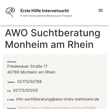
Erste Hilfe Internetsucht
Finden Sie die passende Beratung und Therapie
AWO Suchtberatung
Monheim am Rhein
Adresse
Friedenauer Straße 17
40789 Monheim am Rhein
02173/50788
Telefon
02173/50205
Fax
info-suchtberatung@awo-kreis-mettmann.de
E-Mail
https://awo-kreis-mettmann.de/suchthilfe/
Internet