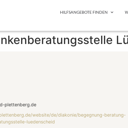
HILFSANGEBOTE FINDEN
W
ankenberatungsstelle L
d-plettenberg.de
plettenberg.de/website/de/diakonie/begegnung-beratung-
atungsstelle-luedenscheid