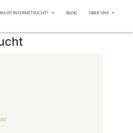
AS IST INTERNETSUCHT?
BLOG
ÜBER UNS
ucht
ht/