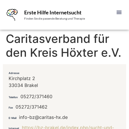
Erste Hilfe Internetsucht
Finden Sie die passende Beratung und Therapie
Caritasverband für
den Kreis Höxter e.V.
Adresse
Kirchplatz 2
33034 Brakel
05272/371460
Telefon
05272/371462
Fax
info-bz@caritas-hx.de
E-Mail
https://bz-brakel.de/index.php/sucht-und-
Internet