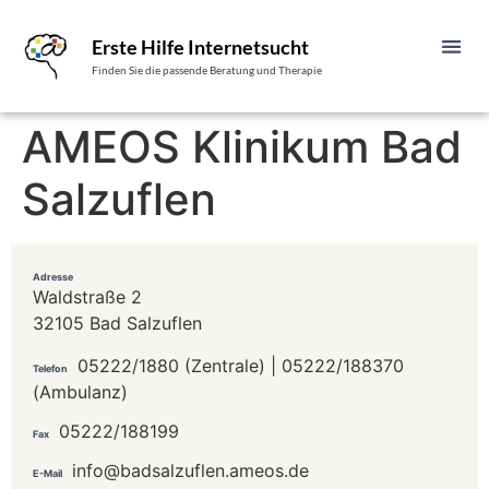
Erste Hilfe Internetsucht
Finden Sie die passende Beratung und Therapie
AMEOS Klinikum Bad
Salzuflen
Adresse
Waldstraße 2
32105 Bad Salzuflen
05222/1880 (Zentrale) | 05222/188370
Telefon
(Ambulanz)
05222/188199
Fax
info@badsalzuflen.ameos.de
E-Mail