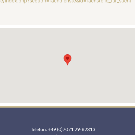
e/index.php?section=fachdienste&id=fachstelle_fur_sucht
Telefon: +49 (0)7071 29-82313