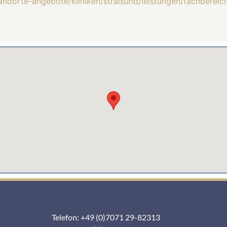
andorte-angebote/kliniken/stralsund/leistungen/fachbereic
Telefon: +49 (0)7071 29-82313