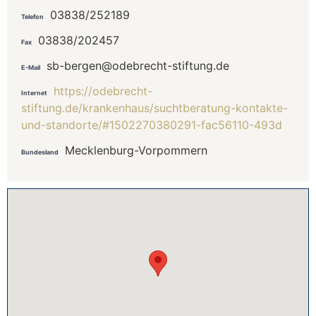
03838/252189
Telefon
03838/202457
Fax
sb-bergen@odebrecht-stiftung.de
E-Mail
https://odebrecht-
Internet
stiftung.de/krankenhaus/suchtberatung-kontakte-
und-standorte/#1502270380291-fac56110-493d
Mecklenburg-Vorpommern
Bundesland