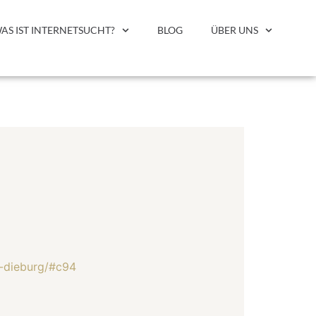
AS IST INTERNETSUCHT?
BLOG
ÜBER UNS
t-dieburg/#c94