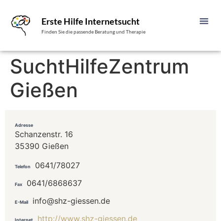
Erste Hilfe Internetsucht
Finden Sie die passende Beratung und Therapie
SuchtHilfeZentrum
Gießen
Adresse
Schanzenstr. 16
35390 Gießen
0641/78027
Telefon
0641/6868637
Fax
info@shz-giessen.de
E-Mail
http://www.shz-giessen.de
Internet