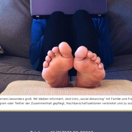
rnets besonders groß. Wir bleiben informiert, sind trotz „social distancing“ mit Familie und
stagram oder Twitter der Zusammenhalt gepflegt, Nachbarschaftsaktionen verbreitet und zu so