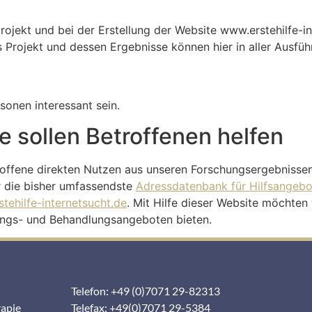
ojekt und bei der Erstellung der Website www.erstehilfe-in
Projekt und dessen Ergebnisse können hier in aller Ausfüh
sonen interessant sein.
 sollen Betroffenen helfen
roffene direkten Nutzen aus unseren Forschungsergebnissen
r die bisher umfassendste
Adressdatenbank für Hilfsangebo
stehilfe-internetsucht.de
. Mit Hilfe dieser Website möchten
tungs- und Behandlungsangeboten bieten.
Telefon: +49 (0)7071 29-82313
rapie
Telefax: +49(0)7071 29-5384