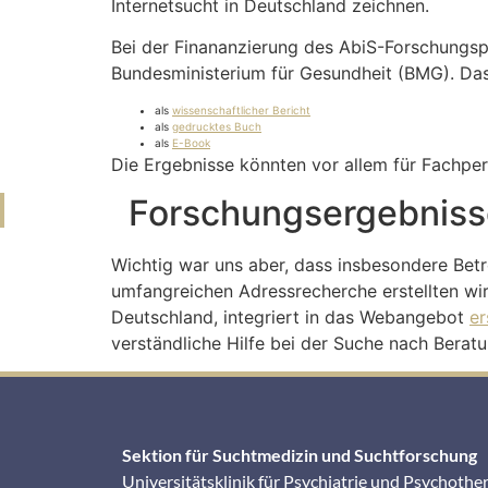
Internetsucht in Deutschland zeichnen.
Bei der Finananzierung des AbiS-Forschungspr
Bundesministerium für Gesundheit (BMG). Das 
als
wissenschaftlicher Bericht
als
gedrucktes Buch
als
E-Book
Die Ergebnisse könnten vor allem für Fachper
Forschungsergebnisse
Wichtig war uns aber, dass insbesondere Bet
umfangreichen Adressrecherche erstellten wi
Deutschland, integriert in das Webangebot
er
verständliche Hilfe bei der Suche nach Bera
Sektion für Suchtmedizin und Suchtforschung
Universitätsklinik für Psychiatrie und Psychothe