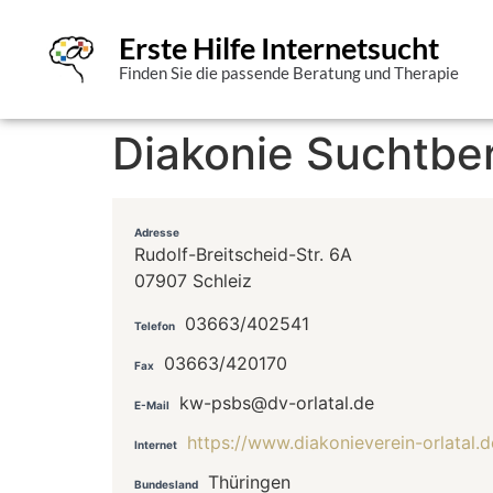
Erste Hilfe Internetsucht
Finden Sie die passende Beratung und Therapie
Diakonie Suchtbe
Adresse
Rudolf-Breitscheid-Str. 6A
07907 Schleiz
03663/402541
Telefon
03663/420170
Fax
kw-psbs@dv-orlatal.de
E-Mail
https://www.diakonieverein-orlatal.
Internet
Thüringen
Bundesland